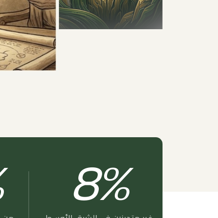
8
%
%