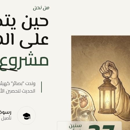
من نحن
حين يت
على اله
مشروع 
ولدت "بصائر" كهيئ
الحديث لتحصين الأج
رسوخ
تأصيل 
سنين