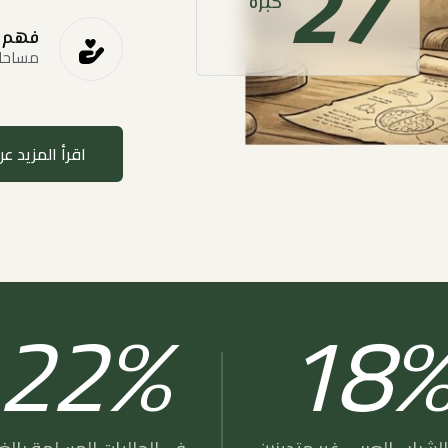
27
خبرة
فهم 
مساحات
اقرأ المزيد عن
22
18
%