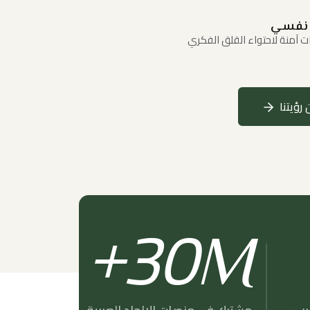
نفسي
 آمنة لاحتواء القلق الفكري
 رؤيتنا
30
M+