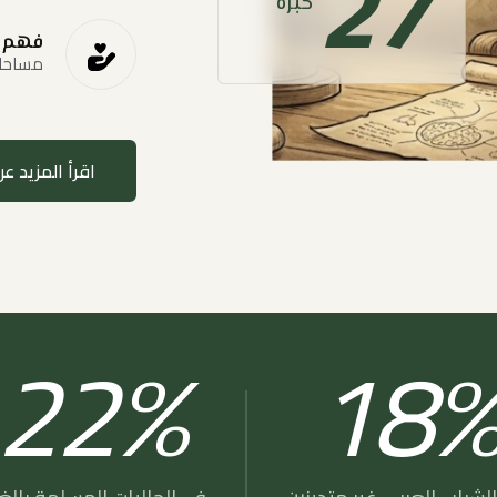
27
خبرة
فهم 
مساحات
اقرأ المزيد عن
22
18
%