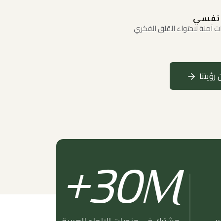
نفسي
 آمنة لاحتواء القلق الفكري
 رؤيتنا
30
M+