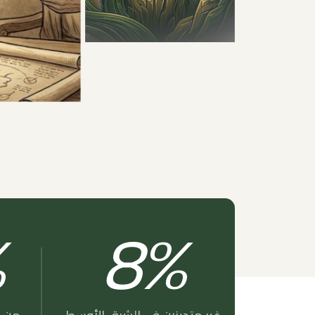
8
%
%