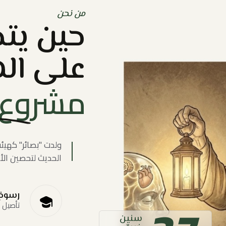
من نحن
حين يت
على اله
مشروع 
ولدت "بصائر" كهيئ
الحديث لتحصين الأج
رسوخ
تأصيل 
سنين